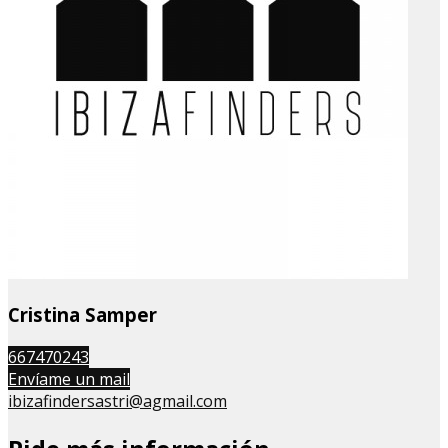
Cristina Samper
667470243
Envíame un mail
ibizafindersastri@agmail.com