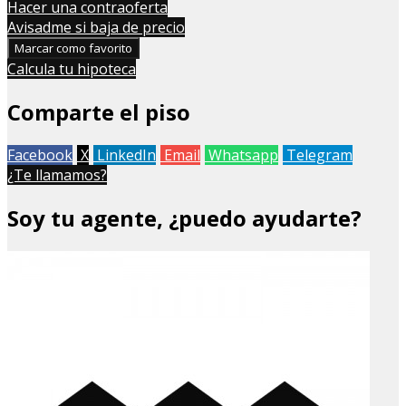
+
Hacer una contraoferta
Avisadme si baja de precio
−
Marcar como favorito
Calcula tu hipoteca
Comparte el piso
Facebook
X
LinkedIn
Email
Whatsapp
Telegram
¿Te llamamos?
Soy tu agente, ¿puedo ayudarte?