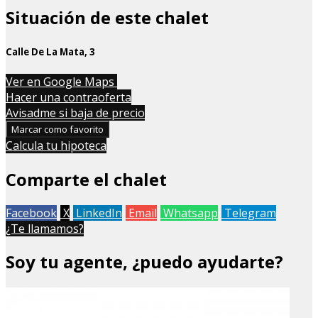
Situación de este chalet
Calle De La Mata, 3
Leaflet
| Map data ©
OpenStreetMap
contributors
Ver en Google Maps
+
Hacer una contraoferta
Avisadme si baja de precio
−
Marcar como favorito
Calcula tu hipoteca
Comparte el chalet
Facebook
X
LinkedIn
Email
Whatsapp
Telegram
¿Te llamamos?
Soy tu agente, ¿puedo ayudarte?