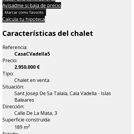
Avisadme si baja de precio
Marcar como favorito
Calcula tu hipoteca
Características del chalet
Referencia:
CasaCVadella5
Precio:
2.950.000 €
Tipo:
Chalet en venta
Situación:
Sant Josep De Sa Talaia, Cala Vadella - Islas
Baleares
Dirección:
Calle De La Mata, 3
Superficie construida:
2
189 m
Estado: