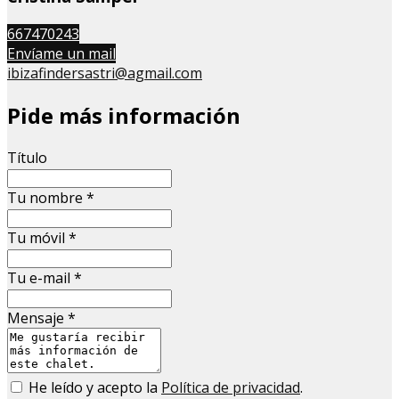
667470243
Envíame un mail
ibizafindersastri@agmail.com
Pide más información
Título
Tu nombre
*
Tu móvil
*
Tu e-mail
*
Mensaje
*
He leído y acepto la
Política de privacidad
.