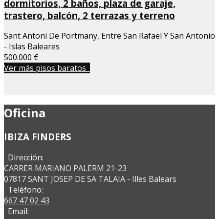
dormitorios, 2 baños, plaza de garaje,
trastero, balcón, 2 terrazas y terreno
Sant Antoni De Portmany, Entre San Rafael Y San Antonio
- Islas Baleares
500.000 €
Ver más pisos baratos
Oficina
IBIZA FINDERS
Dirección:
CARRER MARIANO PALERM 21-23
07817 SANT JOSEP DE SA TALAIA - Illes Balears
Teléfono:
667 47 02 43
Email: