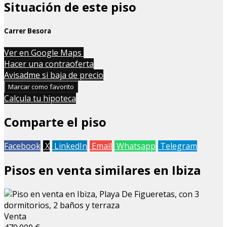
Situación de este piso
Carrer Besora
Leaflet
| Map data ©
OpenStreetMap
contributors
Ver en Google Maps
+
Hacer una contraoferta
Avisadme si baja de precio
−
Marcar como favorito
Calcula tu hipoteca
Comparte el piso
Facebook
X
LinkedIn
Email
Whatsapp
Telegram
Pisos en venta similares en Ibiza
Venta