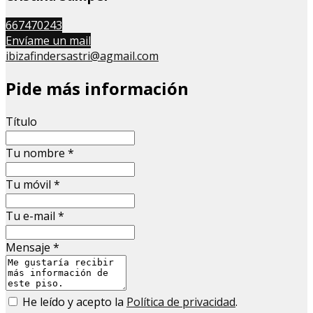
667470243
Envíame un mail
ibizafindersastri@agmail.com
Pide más información
Título
Tu nombre
*
Tu móvil
*
Tu e-mail
*
Mensaje
*
He leído y acepto la
Política de privacidad
.